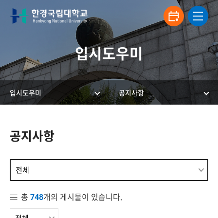
입시도우미
입시도우미
공지사항
한경국립대학교 입학안내
공지사항
전체
총
개의 게시물이 있습니다.
748