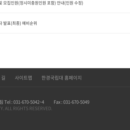
강 및 모집인원(정시미충원인원 포함) 안내(인원 수정)
격자 발표(최종) 예비순위
 길
사이트맵
한경국립대 홈페이지
리팀
Tel : 031-670-5042~4
Fax :
031-670-5049
Y. ALL RIGHTS RESERVED.