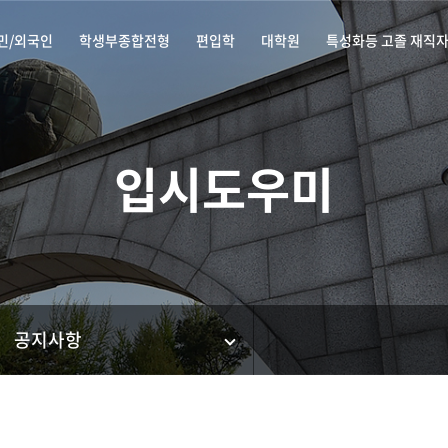
민/외국인
학생부종합전형
편입학
대학원
특성화등 고졸 재직
입시도우미
공지사항