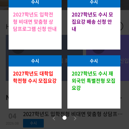
수시
수시
2027학년도 입학전
2027학년도 수시 모
형 비대면 맞춤형 상
집요강 배송 신청 안
1
/
6
HKNU
ISSUE
담프로그램 신청 안내
내
편입학
수시
2026학년도 편입학모집 최초
2026학년도 신
수시
수시
합격자 발표
시) 안내사항
2027학년도 대학입
2027학년도 수시 재
학전형 수시 모집요강
외국민 특별전형 모집
요강
NOTICE
2027학년도 입학전형 비대면 맞춤형 상담프로
04
그램 신청 안내
수시
2026.08